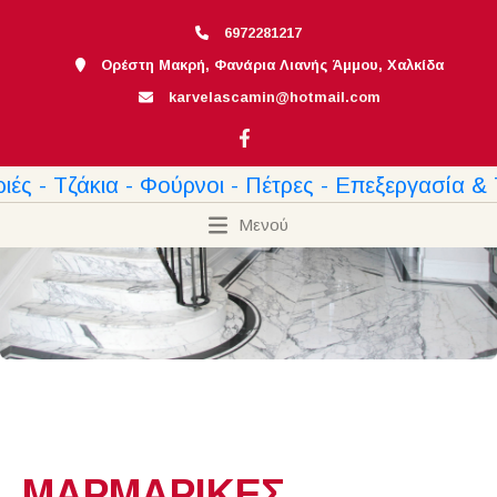
6972281217
Ορέστη Μακρή, Φανάρια Λιανής Άμμου, Χαλκίδα
karvelascamin@hotmail.com
Μενού
ΜΑΡΜΑΡΙΚΕΣ